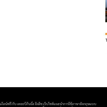
ลน์ฟรี กับ เดอะบิกินนิ่ง อิงลิช เว็บไซต์แนะนำการใช้ภาษาอังกฤษแบบ