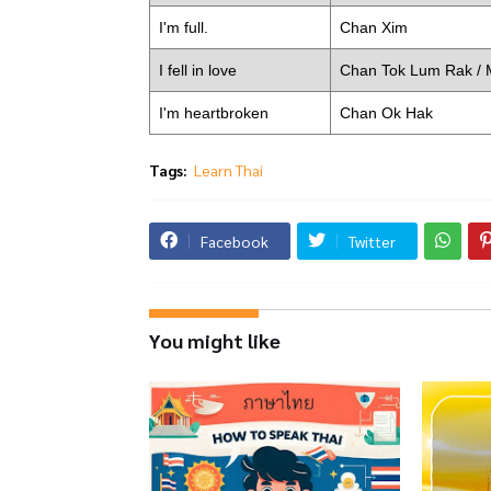
I'm full.
Chan Xim
I fell in love
Chan Tok Lum Rak / 
I'm heartbroken
Chan Ok Hak
Tags:
Learn Thai
Facebook
Twitter
You might like