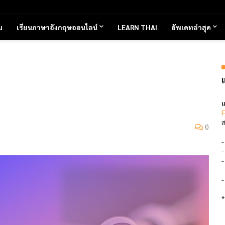
ม
เรียนภาษาอังกฤษออนไลน์
LEARN THAI
อัพเดทล่าสุด
แ
F
ส
0
*