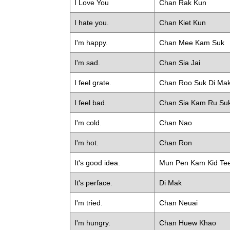
I Love You
Chan Rak Kun
I hate you.
Chan Kiet Kun
I'm happy.
Chan Mee Kam Suk
I'm sad.
Chan Sia Jai
I feel grate.
Chan Roo Suk Di Ma
I feel bad.
Chan Sia Kam Ru Su
I'm cold.
Chan Nao
I'm hot.
Chan Ron
It's good idea.
Mun Pen Kam Kid Tee
It's perface.
Di Mak
I'm tried.
Chan Neuai
I'm hungry.
Chan Huew Khao