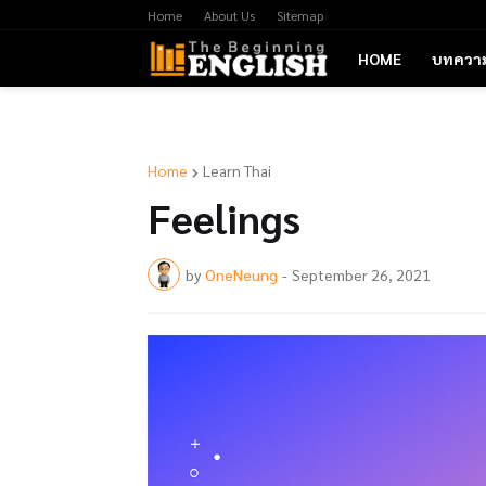
Home
About Us
Sitemap
HOME
บทควา
Home
Learn Thai
Feelings
by
OneNeung
-
September 26, 2021