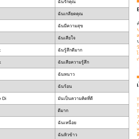
ฉันรักคุณ
ฉันเกลียดคุณ
ค
ฉันมีความสุข
ป
ล
ฉันเสียใจ
บ
ว
k
ฉันรู้สึกดีมาก
โ
เ
k
ฉันเสียความรู้สึก
ฉันหนาว
เ
ฉันร้อน
 Di
มันเป็นความคิดที่ดี
T
T
ดีมาก
T
7
ฉันเหนื่อย
แ
ด
ฉันหิวข้าว