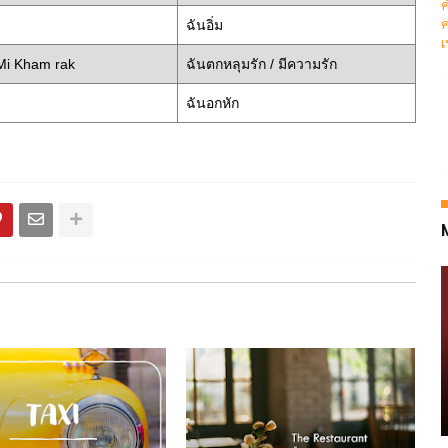
ค
ค
ฉันอิ่ม
เ
Mi Kham rak
ฉันตกหลุมรัก / มีความรัก
ฉันอกหัก