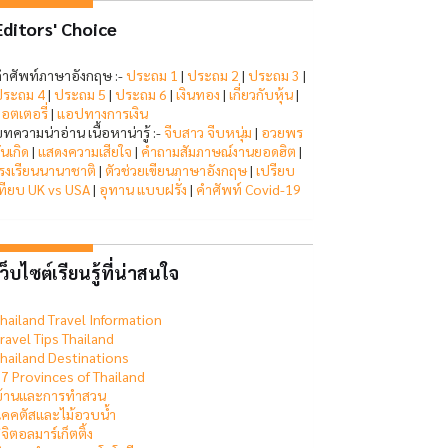
Editors' Choice
ำศัพท์ภาษาอังกฤษ :-
ประถม 1
|
ประถม 2
|
ประถม 3
|
ระถม 4
|
ประถม 5
|
ประถม 6
|
เงินทอง
|
เกี่ยวกับหุ้น
|
อตเตอรี่
|
แอปทางการเงิน
ทความน่าอ่าน เนื้อหาน่ารู้ :-
จีบสาว จีบหนุ่ม
|
อวยพร
ันเกิด
|
แสดงความเสียใจ
|
คำถามสัมภาษณ์งานยอดฮิต
|
รงเรียนนานาชาติ
|
ตัวช่วยเขียนภาษาอังกฤษ
|
เปรียบ
ทียบ UK vs USA
|
อุทาน แบบฝรั่ง
|
คำศัพท์ Covid-19
ว็บไซต์เรียนรู้ที่น่าสนใจ
hailand Travel Information
ravel Tips Thailand
hailand Destinations
7 Provinces of Thailand
บ้านและการทำสวน
คคตัสและไม้อวบน้ำ
ิจิตอลมาร์เก็ตติ้ง