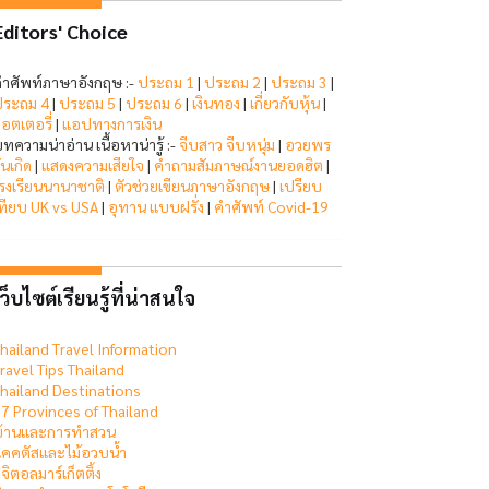
Editors' Choice
ำศัพท์ภาษาอังกฤษ :-
ประถม 1
|
ประถม 2
|
ประถม 3
|
ระถม 4
|
ประถม 5
|
ประถม 6
|
เงินทอง
|
เกี่ยวกับหุ้น
|
อตเตอรี่
|
แอปทางการเงิน
ทความน่าอ่าน เนื้อหาน่ารู้ :-
จีบสาว จีบหนุ่ม
|
อวยพร
ันเกิด
|
แสดงความเสียใจ
|
คำถามสัมภาษณ์งานยอดฮิต
|
รงเรียนนานาชาติ
|
ตัวช่วยเขียนภาษาอังกฤษ
|
เปรียบ
ทียบ UK vs USA
|
อุทาน แบบฝรั่ง
|
คำศัพท์ Covid-19
ว็บไซต์เรียนรู้ที่น่าสนใจ
hailand Travel Information
ravel Tips Thailand
hailand Destinations
7 Provinces of Thailand
บ้านและการทำสวน
คคตัสและไม้อวบน้ำ
ิจิตอลมาร์เก็ตติ้ง