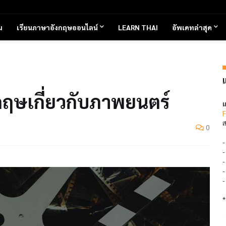
ม
เรียนภาษาอังกฤษออนไลน์
LEARN THAI
อัพเดทล่าสุด
ษเกี่ยวกับภาพยนตร์
แ
F
ส
0
*