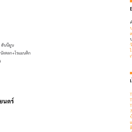
ค
ป
ล
บ
ว
ฮันนีมูน
โ
หนังตลก+โรแมนติก
เ
ร
เ
T
T
ยนตร์
T
7
แ
ด