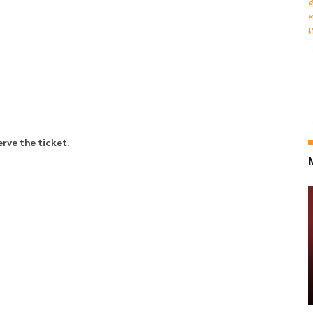
ค
ค
เ
serve the ticket.