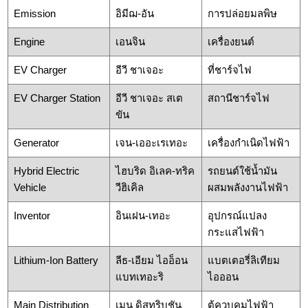
Emission
อิมีฌ-อัน
การปล่อยมลพิษ
Engine
เอนจิน
เครื่องยนต์
EV Charger
อีวี ชาเจอะ
ที่ชาร์จไฟ
EV Charger Station
อีวี ชาเจอะ สเต
สถานีชาร์จไฟ
ขัน
Generator
เจน-เออะเรเทอะ
เครื่องกำเนิดไฟฟ้า
Hybrid Electric
ไฮบริด อิเลค-ทริค
รถยนต์ใช้น้ำมัน
Vehicle
วีฮิเคิล
ผสมพลังงานไฟฟ้า
Inventor
อินเฝน-เทอะ
อุปกรณ์แปลง
กระแสไฟฟ้า
Lithium-Ion Battery
ลีธ-เอียม ไออ็อน
แบตเตอรี่ลิเทียม
แบทเทอะริ
ไอออน
Main Distribution
เมน ดิสทริบูชัน
ตู้ควบคุมไฟฟ้า