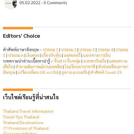
05.02.2022 - 0 Comments
Editors' Choice
คำศัพท์ภาษาอังกฤษ :-
ประถม 1
|
ประถม 2
|
ประถม 3
|
ประถม 4
|
ประถม
5
|
ประถม 6
|
เงินทอง
|
เกี่ยวกับหุ้น
|
ลอตเตอรี่
|
แอปทางการเงิน
บทความน่าอ่าน เนื้อหาน่ารู้ :-
จีบสาว จีบหนุ่ม
|
อวยพรวันเกิด
|
แสดงความ
เสียใจ
|
คำถามสัมภาษณ์งานยอดฮิต
|
โรงเรียนนานาชาติ
|
ตัวช่วยเขียนภาษา
อังกฤษ
|
เปรียบเทียบ UK vs USA
|
อุทาน แบบฝรั่ง
|
คำศัพท์ Covid-19
เว็บไซต์เรียนรู้ที่น่าสนใจ
Thailand Travel Information
Travel Tips Thailand
Thailand Destinations
77 Provinces of Thailand
บ้านและการทำสวน