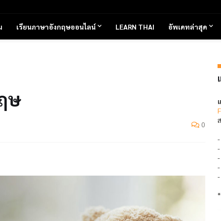
ม
เรียนภาษาอังกฤษออนไลน์
LEARN THAI
อัพเดทล่าสุด
กฤษ
แ
F
ส
0
*