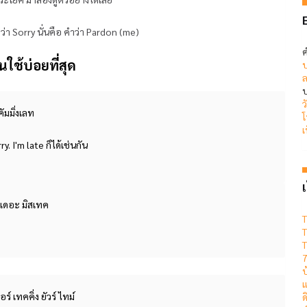
่า Sorry นั่นคือ คำว่า Pardon (me)
ค
ช้บ่อยที่สุด
ป
ล
บ
ว
ัมมิ่งเลท
โ
เ
. I'm late ก็ได้เช่นกัน
เ
์ เดอะ มิสเทค
T
T
T
7
แ
์ เทคคิ่ง ยัวร์ ไทม์
ด