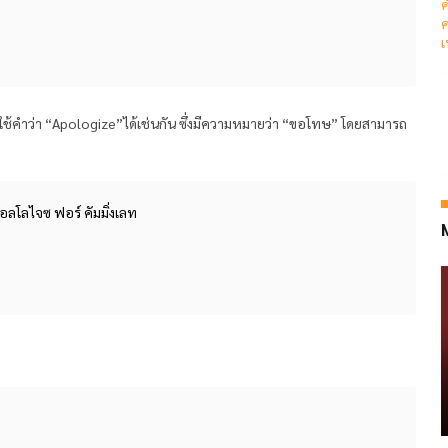
ค
ค
เ
ถใช้คำว่า “Apologize”ได้เช่นกัน ซึ่งมีความหมายว่า “ขอโทษ” โดยสามารถ
อลโลไจซ ฟอร์ คัมมิ่งเลท