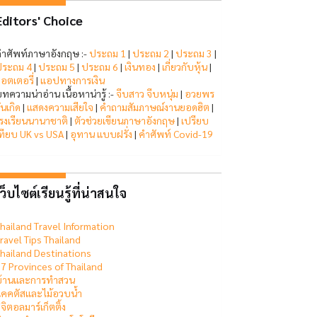
Editors' Choice
ำศัพท์ภาษาอังกฤษ :-
ประถม 1
|
ประถม 2
|
ประถม 3
|
ระถม 4
|
ประถม 5
|
ประถม 6
|
เงินทอง
|
เกี่ยวกับหุ้น
|
อตเตอรี่
|
แอปทางการเงิน
ทความน่าอ่าน เนื้อหาน่ารู้ :-
จีบสาว จีบหนุ่ม
|
อวยพร
ันเกิด
|
แสดงความเสียใจ
|
คำถามสัมภาษณ์งานยอดฮิต
|
รงเรียนนานาชาติ
|
ตัวช่วยเขียนภาษาอังกฤษ
|
เปรียบ
ทียบ UK vs USA
|
อุทาน แบบฝรั่ง
|
คำศัพท์ Covid-19
ว็บไซต์เรียนรู้ที่น่าสนใจ
hailand Travel Information
ravel Tips Thailand
hailand Destinations
7 Provinces of Thailand
บ้านและการทำสวน
คคตัสและไม้อวบน้ำ
ิจิตอลมาร์เก็ตติ้ง