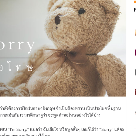
กำลังต้องการฝึกฝนภาษาอังกฤษ จำเป็นต้องทราบ เป็นประโยคพื้นฐาน
สเช่นกัน เรามาศึกษาดูว่า จะพูดคำขอโทษอย่างไรได้บ้าง
น “I’m Sorry.” แปลว่า ฉันเสียใจ หรือพูดสั้นๆ เลยก็ได้ว่า “Sorry” แต่จะ
ประโยค มาลองดูตัวอย่างได้เลย